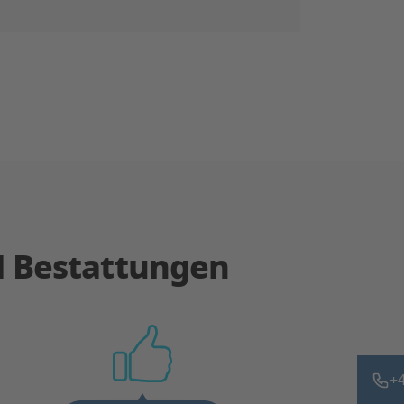
N Bestattungen
+4