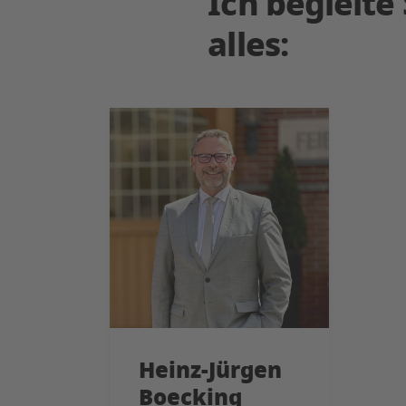
Ich begleit
alles:
Heinz-Jürgen
Boecking