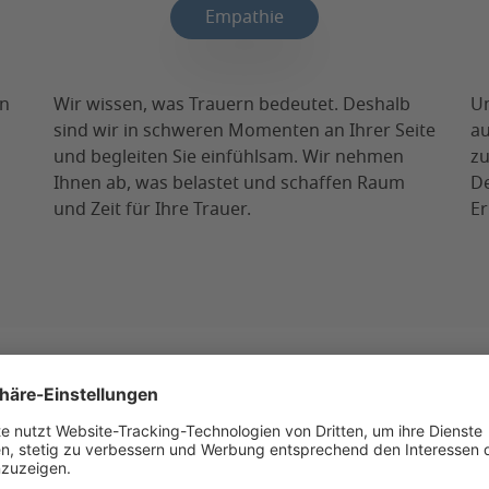
Empathie
en
Wir wissen, was Trauern bedeutet. Deshalb
Un
sind wir in schweren Momenten an Ihrer Seite
au
und begleiten Sie einfühlsam. Wir nehmen
zu
Ihnen ab, was belastet und schaffen Raum
De
und Zeit für Ihre Trauer.
Er