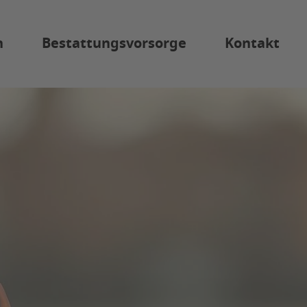
n
Bestattungsvorsorge
Kontakt
Anonyme Bestattung
cherung
Diamantbestattung
ten
orge