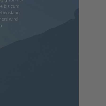
ngig von der
e bis zum
lebenslang
mers wird
n