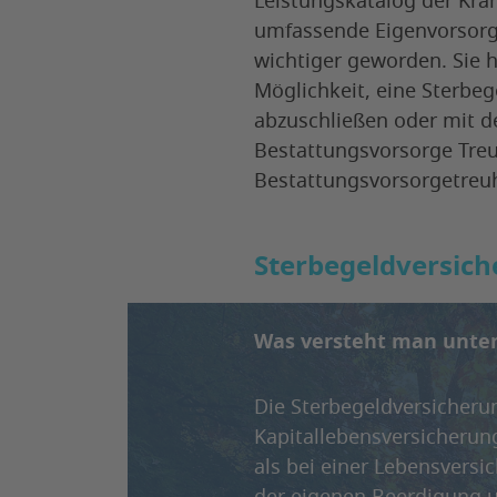
Leistungskatalog der Kra
umfassende Eigenvorsorg
wichtiger geworden. Sie 
Möglichkeit, eine Sterbe
abzuschließen oder mit d
Bestattungsvorsorge Tre
Bestattungsvorsorgetreu
Sterbegeldversich
Was versteht man unter
Die Sterbegeldversicherun
Kapitallebensversicherun
als bei einer Lebensversi