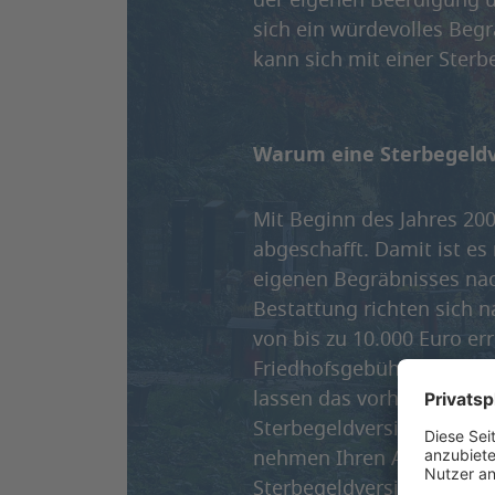
der eigenen Beerdigung u
sich ein würdevolles Be
kann sich mit einer Sterb
Warum eine Sterbegeld
Mit Beginn des Jahres 20
abgeschafft. Damit ist es
eigenen Begräbnisses na
Bestattung richten sich 
von bis zu 10.000 Euro er
Friedhofsgebühren sowie
lassen das vorhandene Bu
Sterbegeldversicherung fa
nehmen Ihren Angehörigen 
Sterbegeldversicherung a