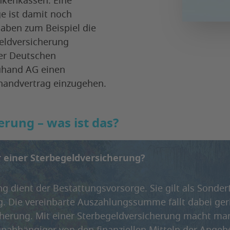
nkenkassen. Eine
e ist damit noch
haben zum Beispiel die
geldversicherung
er Deutschen
uhand AG einen
handvertrag einzugehen.
erung – was ist das?
 einer Sterbegeldversicherung?
g dient der Bestattungsvorsorge. Sie gilt als Sonde
g. Die vereinbarte Auszahlungssumme fällt dabei ger
cherung. Mit einer Sterbegeldversicherung macht man