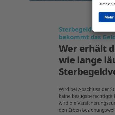
Kosten aufbauen kann.
Sterbegeldversich
bekommt das Gel
Wer erhält d
wie lange lä
Sterbegeldv
Wird bei Abschluss der S
keine bezugsberechtigte 
wird die Versicherungss
den Erben beziehungswei