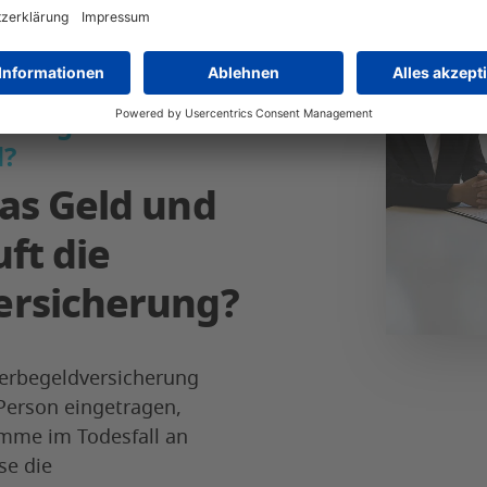
erung – wer
d?
as Geld und
uft die
ersicherung?
terbegeldversicherung
Person eingetragen,
umme im Todesfall an
se die