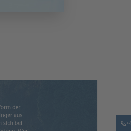
rform der
inger aus
 sich bei
+4