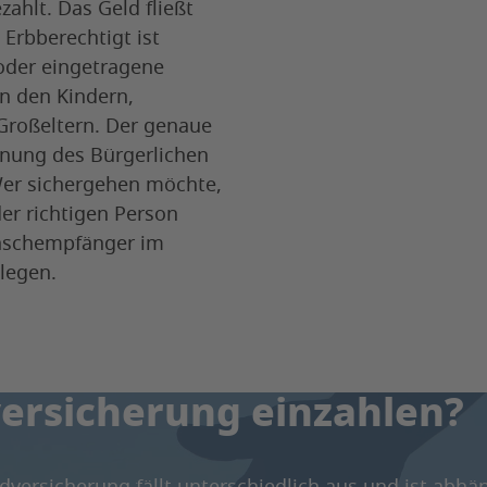
ahlt. Das Geld fließt
 Erbberechtigt ist
oder eingetragene
on den Kindern,
 Großeltern. Der genaue
dnung des Bürgerlichen
Wer sichergehen möchte,
er richtigen Person
nschempfänger im
legen.
uss man in die
ersicherung einzahlen?