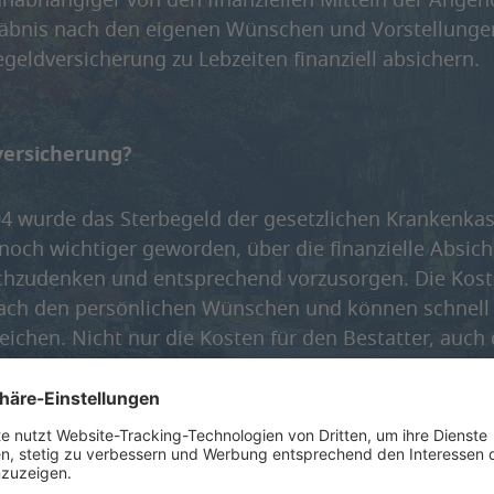
nabhängiger von den finanziellen Mitteln der Angeh
gräbnis nach den eigenen Wünschen und Vorstellunge
egeldversicherung zu Lebzeiten finanziell absichern.
versicherung?
04 wurde das Sterbegeld der gesetzlichen Krankenka
 noch wichtiger geworden, über die finanzielle Absic
chzudenken und entsprechend vorzusorgen. Die Koste
nach den persönlichen Wünschen und können schnell
reichen. Nicht nur die Kosten für den Bestatter, auch 
 Ausgaben für den Sarg, den Blumenschmuck und die
dget schnell schrumpfen. Mit einer privaten
ngen Sie die Kosten voll oder zumindest anteilig au
die größte finanzielle Last. Sinnvoll ist eine
llerdings nur dann, wenn man selbst keine Rücklagen