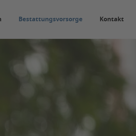
n
Bestattungsvorsorge
Kontakt
Anonyme Bestattung
cherung
Diamantbestattung
ten
orge