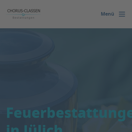
ASV
Menü
Feuerbestattung
in Jülich